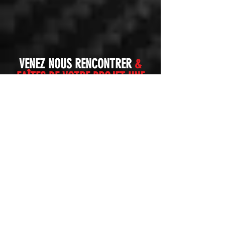
VENEZ NOUS RENCONTRER
&
FAÎTES DE VOTRE PROJET UNE
RÉALITÉ
9, Rue des frères Lumière
72650 La Chapelle Saint Aubin
06.37.63.90.57