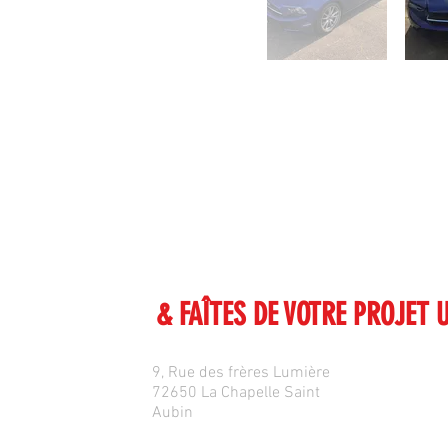
US RENCONTRER
& FAÎTES DE VOTRE PROJET 
9, Rue des frères Lumière
72650 La Chapelle Saint
Aubin