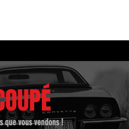
9, Rue des frères Lumière
7
72650 La Chapelle Saint Aubin
COUPÉ
ns que vous vendons !