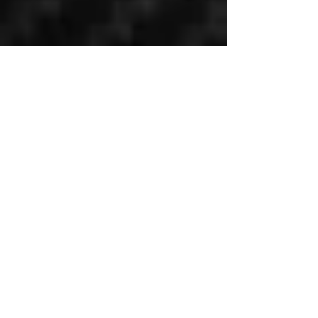
VENEZ NOUS RENCONTRER
&
FAÎTES DE VOTRE PROJET UNE
RÉALITÉ
9, Rue des frères Lumière
72650 La Chapelle Saint Aubin
06.37.63.90.57